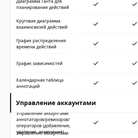
Диаграмма Ганта для
планирования действий
Круговая диаграмма
взаимосвязей действий
График распределения
времени действий
График зависимостей
Календарная таблица
аннотаций
Управление аккаунтами
Управление аккаунтами
аннотаторов/ревизоров/
операторов (добавление,
удаление, изменение)
Управление аккаунтами