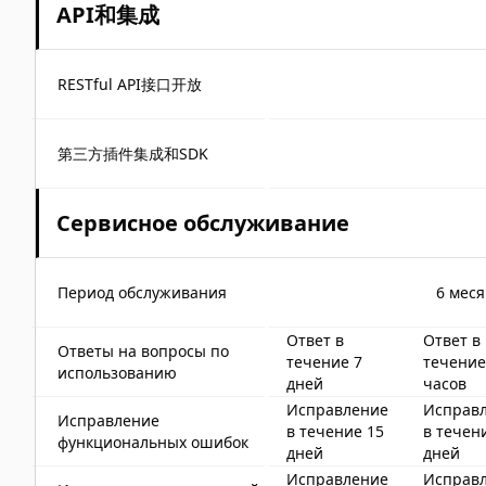
API和集成
RESTful API接口开放
第三方插件集成和SDK
Сервисное обслуживание
Период обслуживания
6 мес
Ответ в
Ответ в
Ответы на вопросы по
течение 7
течение
использованию
дней
часов
Исправление
Исправ
Исправление
в течение 15
в течен
функциональных ошибок
дней
дней
Исправление
Исправ