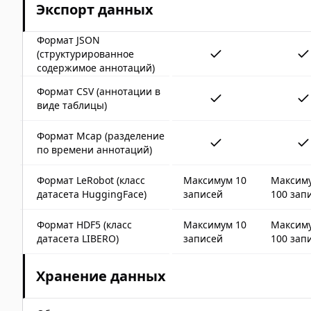
Экспорт данных
Формат JSON
(структурированное
содержимое аннотаций)
Формат CSV (аннотации в
виде таблицы)
Формат Mcap (разделение
по времени аннотаций)
Формат LeRobot (класс
Максимум 10
Максим
датасета HuggingFace)
записей
100 зап
Формат HDF5 (класс
Максимум 10
Максим
датасета LIBERO)
записей
100 зап
Хранение данных