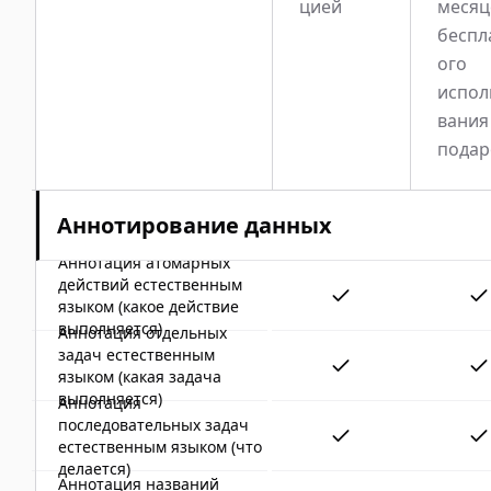
цией
месяц
беспл
ого
испол
вания
подар
Аннотирование данных
Аннотация атомарных
действий естественным
языком (какое действие
выполняется)
Аннотация отдельных
задач естественным
языком (какая задача
выполняется)
Аннотация
последовательных задач
естественным языком (что
делается)
Аннотация названий