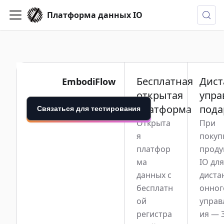
Платформа данных IO
Бесплатная
Дист
EmbodiFlow
открытая
упра
платформа
пода
Связаться для тестирования
Открыта
При
я
покуп
платфор
проду
ма
IO дл
данных с
диста
бесплатн
онног
ой
управ
регистра
ия — 