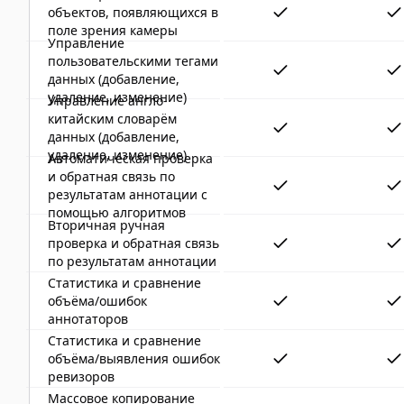
объектов, появляющихся в
поле зрения камеры
Управление
пользовательскими тегами
данных (добавление,
удаление, изменение)
Управление англо-
китайским словарём
данных (добавление,
удаление, изменение)
Автоматическая проверка
и обратная связь по
результатам аннотации с
помощью алгоритмов
Вторичная ручная
проверка и обратная связь
по результатам аннотации
Статистика и сравнение
объёма/ошибок
аннотаторов
Статистика и сравнение
объёма/выявления ошибок
ревизоров
Массовое копирование