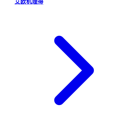
艾欧机理得