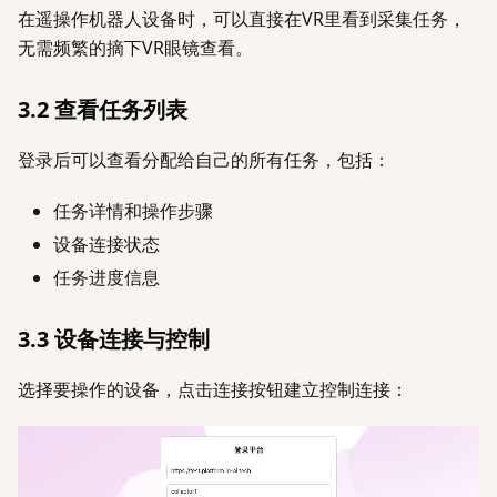
在遥操作机器人设备时，可以直接在VR里看到采集任务，
无需频繁的摘下VR眼镜查看。
3.2 查看任务列表
登录后可以查看分配给自己的所有任务，包括：
任务详情和操作步骤
设备连接状态
任务进度信息
3.3 设备连接与控制
选择要操作的设备，点击连接按钮建立控制连接：