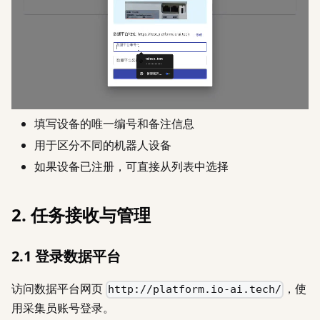
填写设备的唯一编号和备注信息
用于区分不同的机器人设备
如果设备已注册，可直接从列表中选择
2. 任务接收与管理
2.1 登录数据平台
访问数据平台网页
，使
http://platform.io-ai.tech/
用采集员账号登录。