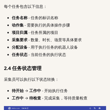
每个任务包含以下信息：
任务名称
- 任务的标识名称
动作集
- 需要执行的具体操作步骤
项目归属
- 任务所属的项目
采集要求
- 数量、时长、场景等具体要求
分配设备
- 用于执行任务的机器人设备
任务状态
- 当前任务的执行状态
2.4 任务状态管理
采集员可以执行以下状态转换：
待开始
→
工作中
- 开始执行任务
工作中
→
待检查
- 完成采集，等待质量检查